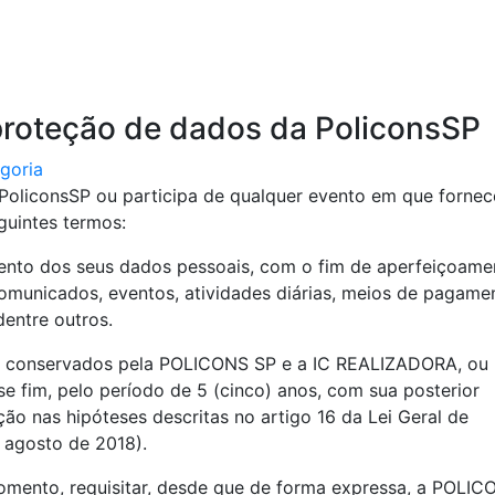
Sem categoria
Politica de segurança e proteção de dados da Policons
 proteção de dados da PoliconsSP
goria
PoliconsSP ou participa de qualquer evento em que fornec
guintes termos:
nto dos seus dados pessoais, com o fim de aperfeiçoame
comunicados, eventos, atividades diárias, meios de pagame
dentre outros.
 e conservados pela POLICONS SP e a IC REALIZADORA, ou
e fim, pelo período de 5 (cinco) anos, com sua posterior
ão nas hipóteses descritas no artigo 16 da Lei Geral de
 agosto de 2018).
omento, requisitar, desde que de forma expressa, a POLIC