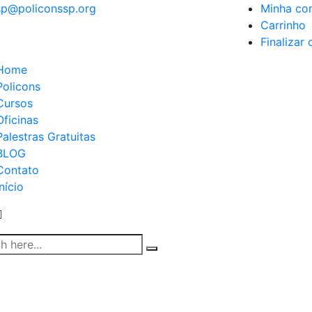
sp@policonssp.org
Minha co
Carrinho
Finalizar
Home
Policons
Cursos
Oficinas
Palestras Gratuitas
BLOG
Contato
Início
Detalhes do Blog
Home