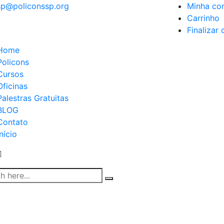
sp@policonssp.org
Minha co
Carrinho
Finalizar
Home
Policons
Cursos
Oficinas
Palestras Gratuitas
BLOG
Contato
Início
Detalhes do Blog
Home