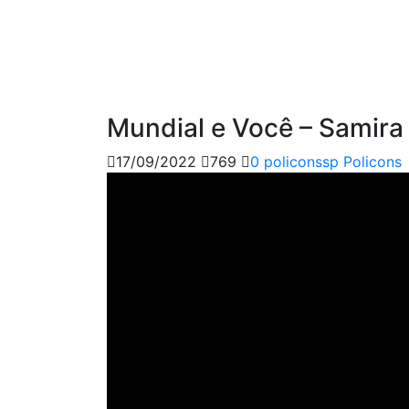
Mundial e Você – Samira
17/09/2022
769
0
policonssp
Policons