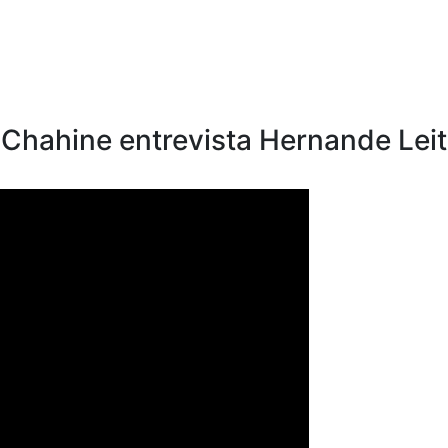
Policons
Mundial e Você – Samira Chahine entrevista Hernande Le
 Chahine entrevista Hernande Lei